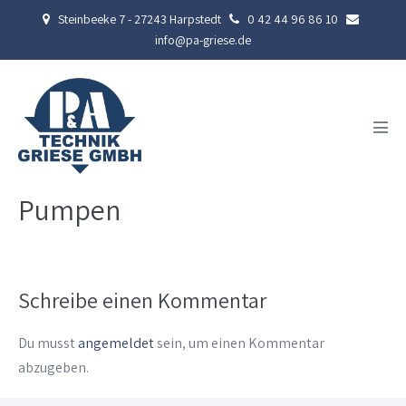
Zum
Steinbeeke 7 - 27243 Harpstedt
0 42 44 96 86 10
Inhalt
info@pa-griese.de
springen
Men
Scha
Pumpen
Schreibe einen Kommentar
Du musst
angemeldet
sein, um einen Kommentar
abzugeben.