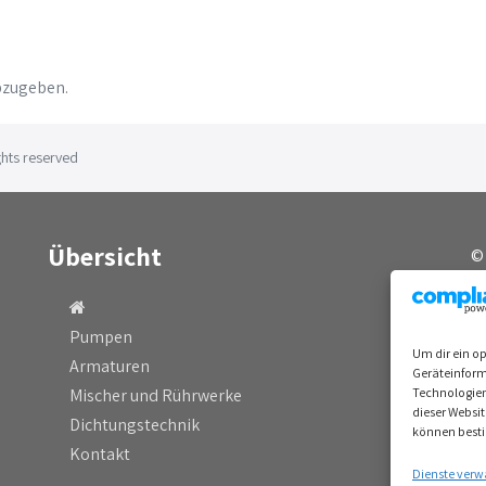
bzugeben.
hts reserved
Übersicht
©
A
I
Pumpen
Um dir ein o
D
Armaturen
Geräteinform
Mischer und Rührwerke
Technologien
dieser Websi
Dichtungstechnik
können best
Kontakt
Dienste verw