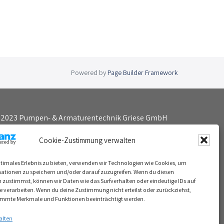
Powered by
Page Builder Framework
 2023 Pumpen- & Armaturentechnik Griese GmbH
lle Rechte vorbehalten
Cookie-Zustimmung verwalten
mpressum
ptimales Erlebnis zu bieten, verwenden wir Technologien wie Cookies, um
atenschutzerklärung
ationen zu speichern und/oder darauf zuzugreifen. Wenn du diesen
 zustimmst, können wir Daten wie das Surfverhalten oder eindeutige IDs auf
te verarbeiten. Wenn du deine Zustimmung nicht erteilst oder zurückziehst,
immte Merkmale und Funktionen beeinträchtigt werden.
alten