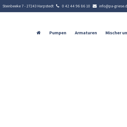
Steinbeeke 7 - 27243 Harpstedt
0 42 44 96 86 10
info@pa-griese.
Pumpen
Armaturen
Mischer u