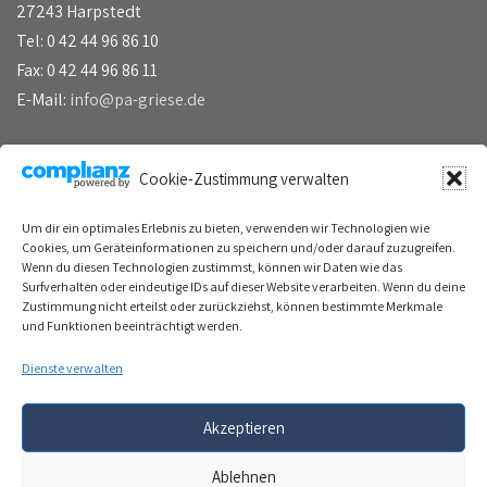
27243 Harpstedt
Tel: 0 42 44 96 86 10
Fax: 0 42 44 96 86 11
E-Mail:
info@pa-griese.de
Übersicht
Cookie-Zustimmung verwalten
Um dir ein optimales Erlebnis zu bieten, verwenden wir Technologien wie
Cookies, um Geräteinformationen zu speichern und/oder darauf zuzugreifen.
Pumpen
Wenn du diesen Technologien zustimmst, können wir Daten wie das
Surfverhalten oder eindeutige IDs auf dieser Website verarbeiten. Wenn du deine
Armaturen
Zustimmung nicht erteilst oder zurückziehst, können bestimmte Merkmale
Mischer und Rührwerke
und Funktionen beeinträchtigt werden.
Dichtungstechnik
Dienste verwalten
Kontakt
Akzeptieren
© 2023 Pumpen- & Armaturentechnik Griese GmbH
Alle Rechte vorbehalten
Ablehnen