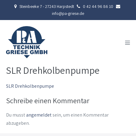
Zum
Steinbeeke 7 - 27243 Harpstedt
0 42 44 96 86 10
Inhalt
info@pa-griese.de
springen
Men
Scha
SLR Drehkolbenpumpe
SLR Drehkolbenpumpe
Schreibe einen Kommentar
Du musst
angemeldet
sein, um einen Kommentar
abzugeben.