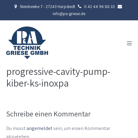
Zum
Steinbeeke 7 - 27243 Harpstedt
0 42 44 96 86 10
Inhalt
info@pa-griese.de
springen
Men
Scha
progressive-cavity-pump-
kiber-ks-inoxpa
Schreibe einen Kommentar
Du musst
angemeldet
sein, um einen Kommentar
abzugeben.