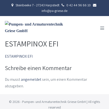
Zum
Steinbeeke 7 - 27243 Harpstedt
0 42 44 96 86 10
Inhalt
info@pa-griese.de
springen
Men
Scha
ESTAMPINOX EFI
ESTAMPINOX EFI
Schreibe einen Kommentar
Du musst
angemeldet
sein, um einen Kommentar
abzugeben.
© 2026 - Pumpen- und Armaturentechnik Griese GmbH | All rights
reserved